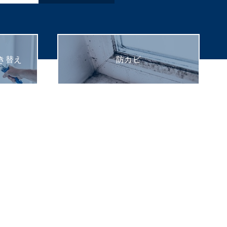
き替え
防カビ