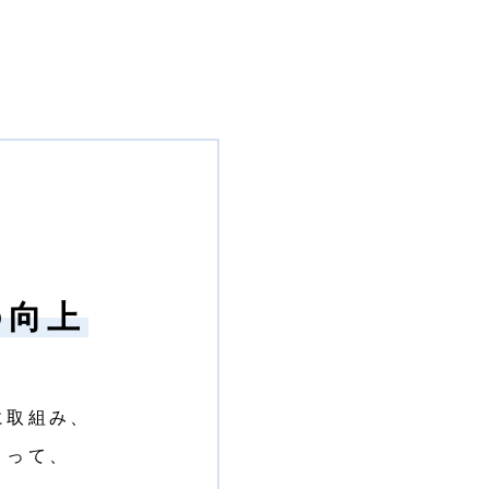
の向上
に取組み、
よって、