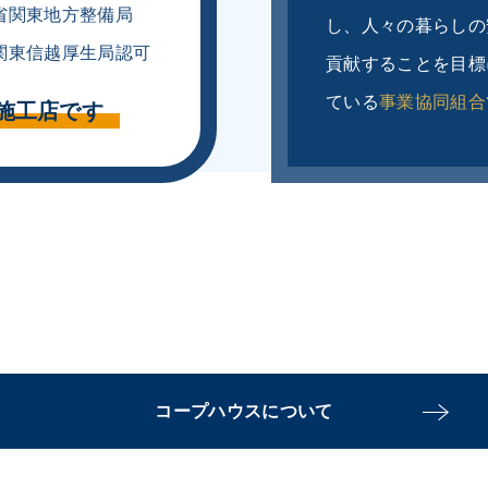
省関東地方整備局
し、人々の暮らしの
関東信越厚生局認可
貢献することを目標
ている
事業協同組合
施工店です
コープハウスについて