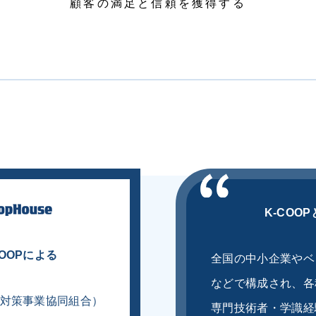
顧客の満⾜と信頼を獲得する
K-COO
COOPによる
全国の中小企業やベ
などで構成され、各
対策事業協同組合）
専門技術者・学識経