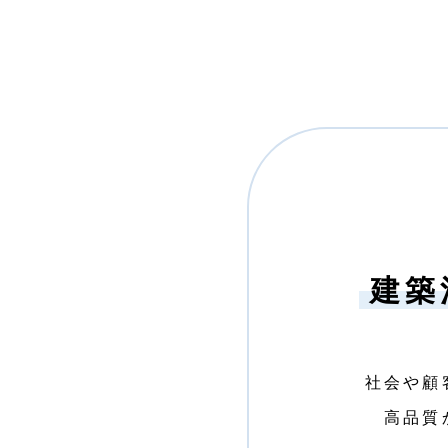
建築
社会や顧
⾼品質